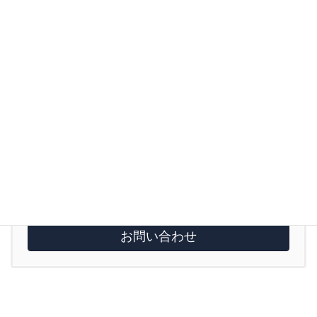
初めての方はこちら
LINEで予約
お気軽にお問い合わせください。
03-6240-2776
受付時間 平日10:00-20:00 土日10:00-18:00 木曜･祝日
休み
お問い合わせ