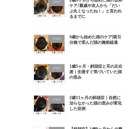
2歳0ヶ月から始めた頭の歪み
ブログ
ケア/親戚や友人から「だい
ぶ丸くなったね！」と言われ
るまでに
4歳から始めた頭のケア|吸引
ブログ
分娩で歪んだ頭の施術経過
1歳5ヶ月・斜頭症と耳の左右
ブログ
差｜生後すぐ気づいていた頭
の歪み
2歳11ヶ月の斜頭症｜自然に
ブログ
治らなかった頭の歪みが変化
した症例