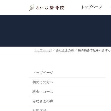
コ
ナ
ン
ビ
トップページ
テ
ゲ
ン
ー
ツ
シ
へ
ョ
ス
ン
キ
に
ッ
移
プ
動
トップページ
みなさまの声
膝の痛みで足を引きずっ
トップページ
初めての方へ
料金・コース
みなさまの声
対応症状