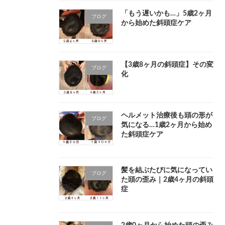
「もう遅いかも…」5歳2ヶ月
ブログ
から始めた斜頭症ケア
【3歳8ヶ月の斜頭症】その変
ブログ
化
ヘルメット治療後も頭の形が
ブログ
気になる…1歳2ヶ月から始め
た斜頭症ケア
髪を結ぶたびに気になってい
ブログ
た頭の歪み｜2歳4ヶ月の斜頭
症