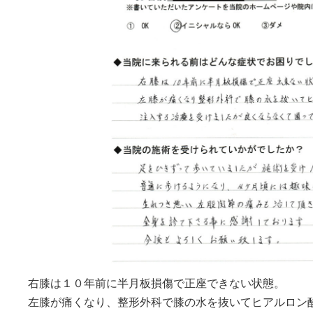
日
時
:
右膝は１０年前に半月板損傷で正座できない状態。
左膝が痛くなり、整形外科で膝の水を抜いてヒアルロン