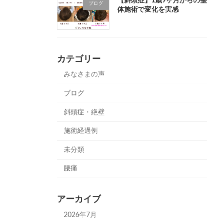
【斜頭症】1歳9ヶ月からの整
ブログ
体施術で変化を実感
カテゴリー
みなさまの声
ブログ
斜頭症・絶壁
施術経過例
未分類
腰痛
アーカイブ
2026年7月