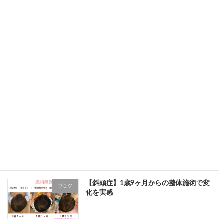
4歳から始めた頭のケア|吸引分娩で歪ん
ブログ
だ頭の施術経過
1歳5ヶ月・斜頭症と耳の左右差｜生後す
ブログ
ぐ気づいていた頭の歪み
2歳11ヶ月の斜頭症｜自然に治らなかっ
ブログ
た頭の歪みが変化した症例
【斜頭症】1歳9ヶ月からの整体施術で変
ブログ
化を実感