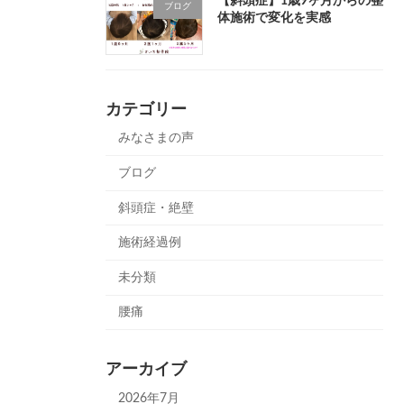
【斜頭症】1歳9ヶ月からの整
ブログ
体施術で変化を実感
カテゴリー
みなさまの声
ブログ
斜頭症・絶壁
施術経過例
未分類
腰痛
アーカイブ
2026年7月