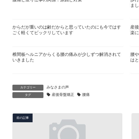
まし
からだが重いのは齢だからと思っていたのにも今ではす
産後
ごく軽くてビックリしています
楽に
椎間板ヘルニアからくる腰の痛みが少しずつ解消されて
腰や
いきました
はと
みなさまの声
カテゴリー
産後骨盤矯正
腰痛
タグ
前の記事