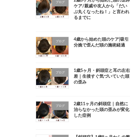
2歳0ヶ月から始めた頭の歪み
ブログ
ケア/親戚や友人から「だい
ぶ丸くなったね！」と言われ
るまでに
4歳から始めた頭のケア|吸引
ブログ
分娩で歪んだ頭の施術経過
1歳5ヶ月・斜頭症と耳の左右
ブログ
差｜生後すぐ気づいていた頭
の歪み
2歳11ヶ月の斜頭症｜自然に
ブログ
治らなかった頭の歪みが変化
した症例