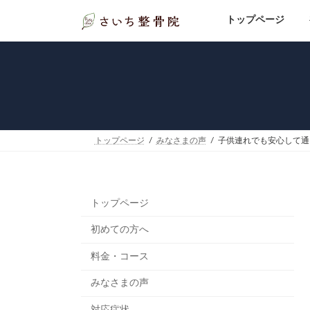
コ
ナ
ン
ビ
トップページ
テ
ゲ
ン
ー
ツ
シ
へ
ョ
ス
ン
キ
に
ッ
移
プ
動
トップページ
みなさまの声
子供連れでも安心して通
トップページ
初めての方へ
料金・コース
みなさまの声
対応症状