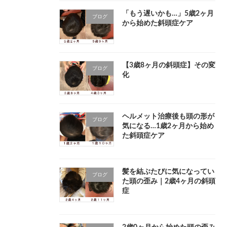
「もう遅いかも…」5歳2ヶ月
ブログ
から始めた斜頭症ケア
【3歳8ヶ月の斜頭症】その変
ブログ
化
ヘルメット治療後も頭の形が
ブログ
気になる…1歳2ヶ月から始め
た斜頭症ケア
髪を結ぶたびに気になってい
ブログ
た頭の歪み｜2歳4ヶ月の斜頭
症