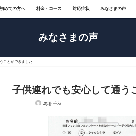
初めての方へ
料金・コース
対応症状
みなさまの声
みなさまの声
うことができました
子供連れでも安心して通う
最
馬場 千秋
終
更
新
日
時
: